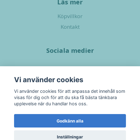
Läs mer
Köpvillkor
Kontakt
Sociala medier
Vi använder cookies
Vi använder cookies för att anpassa det innehåll som
visas för dig och för att du ska få bästa tänkbara
upplevelse när du handlar hos oss.
Godkänn alla
Inställningar
© 2026 Little Pupshop
–
Powered by Quickbutik