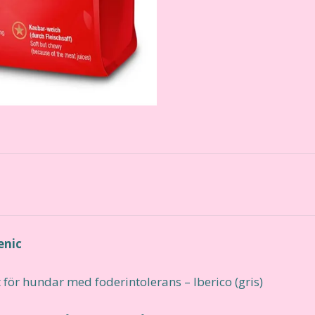
enic
t för hundar med foderintolerans – Iberico (gris)