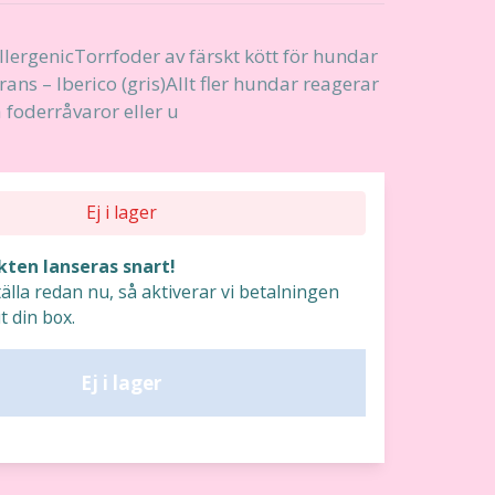
lergenicTorrfoder av färskt kött för hundar
ans – Iberico (gris)Allt fler hundar reagerar
a foderråvaror eller u
Ej i lager
ten lanseras snart!
älla redan nu, så aktiverar vi betalningen
t din box.
Ej i lager