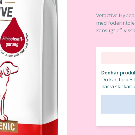
Vetactive Hypoal
med foderintoler
känsligt på viss
Denhär produk
Du kan förbest
när vi skickar u