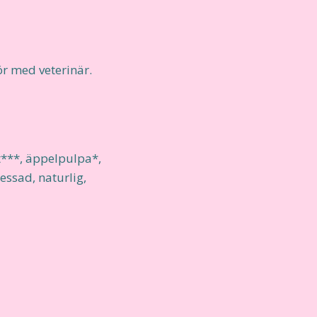
r med veterinär.
tt***, äppelpulpa*,
essad, naturlig,