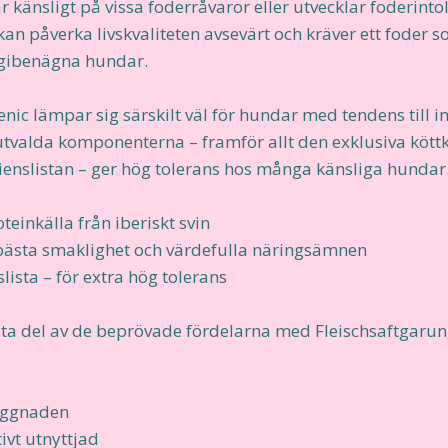
ar känsligt på vissa foderråvaror eller utvecklar foderint
 kan påverka livskvaliteten avsevärt och kräver ett foder 
rgibenägna hundar.
ic lämpar sig särskilt väl för hundar med tendens till i
utvalda komponenterna – framför allt den exklusiva köttkä
enslistan – ger hög tolerans hos många känsliga hundar
teinkälla från iberiskt svin
r bästa smaklighet och värdefulla näringsämnen
ista – för extra hög tolerans
 ta del av de beprövade fördelarna med Fleischsaftgarun
yggnaden
ivt utnyttjad