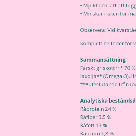
• Mjukt och lätt att tug
• Minskar risken för m
Observera: Vid kvarstå
Komplett helfoder för
Sammansättning
Färskt griskött*** 70 %,
laxolja** (Omega-3), li
***uteslutande från ibe
Analytiska beståndsd
Råprotein 24 %
Råfiber 3,5 %
Råfett 13 %
Kalcium 1,8 %