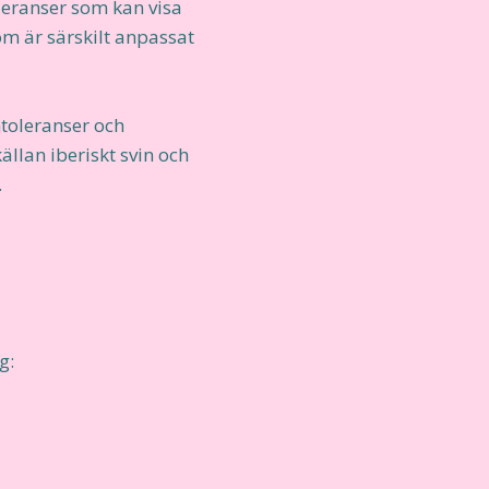
oleranser som kan visa
som är särskilt anpassat
ntoleranser och
llan iberiskt svin och
.
g: