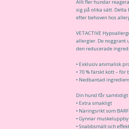
Allt fler hundar reager
sig på olika sätt. Detta
efter behoven hos alle
VETACTIVE Hypoallergen
allergier. De noggrant 
den reducerade ingredi
• Exklusiv animalisk pro
• 70 % färskt kött – fö
• Nedbantad ingrediensl
Din hund får samtidigt
• Extra smakligt
• Näringsrikt som BARF
• Gynnar muskeluppb
• Snabbsmält och effekt