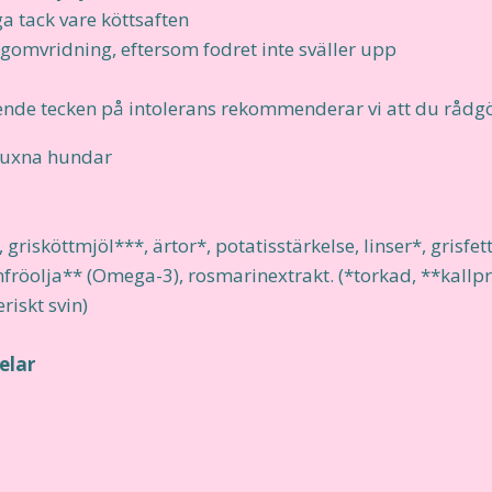
ga tack vare köttsaften
agomvridning, eftersom fodret inte sväller upp
ende tecken på intolerans rekommenderar vi att du rådgö
 vuxna hundar
 grisköttmjöl***, ärtor*, potatisstärkelse, linser*, grisfe
nfröolja** (Omega-3), rosmarinextrakt. (*torkad, **kallpr
riskt svin)
elar