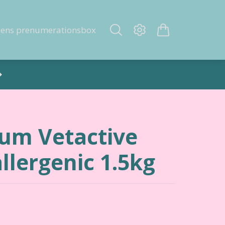
gens prenumerationsbox
num Vetactive
llergenic 1.5kg