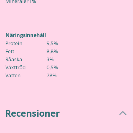
Mineraler
1%
Näringsinnehåll
Protein
9,5%
Fett
8,8%
Råaska
3%
Växttråd
0,5%
Vatten
78%
Recensioner