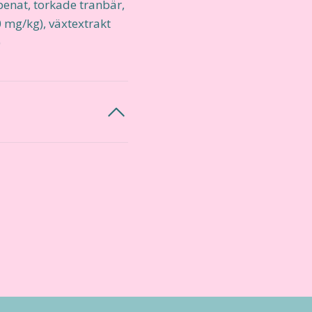
spenat, torkade tranbär,
 mg/kg), växtextrakt
)