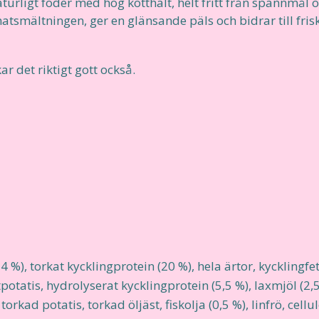
naturligt foder med hög kötthalt, helt fritt från spannmål 
atsmältningen, ger en glänsande päls och bidrar till fris
r det riktigt gott också.
4 %), torkat kycklingprotein (20 %), hela ärtor, kycklingfet
potatis, hydrolyserat kycklingprotein (5,5 %), laxmjöl (2,
torkad potatis, torkad öljäst, fiskolja (0,5 %), linfrö, cell