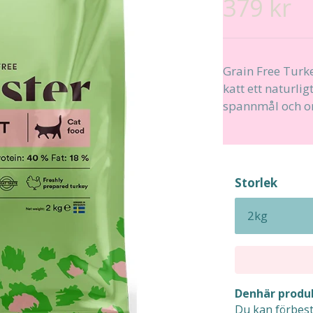
379 kr
Grain Free Turk
katt ett naturlig
spannmål och onö
Storlek
Denhär produk
Du kan förbest