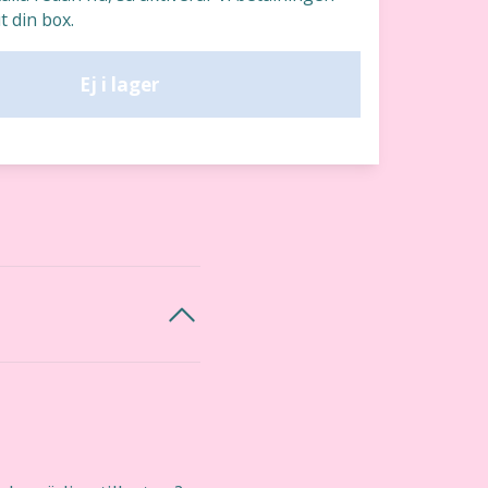
t din box.
Ej i lager