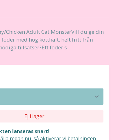
ey/Chicken Adult Cat MonsterVill du ge din
t foder med hög kötthalt, helt fritt från
diga tillsatser?Ett foder s
Ej i lager
ten lanseras snart!
älla redan nu, så aktiverar vi betalningen