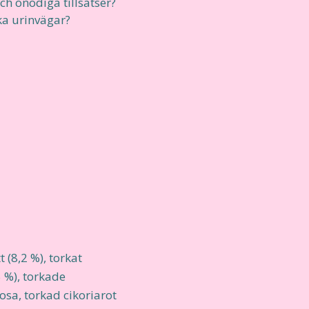
och onödiga tillsatser?
ka urinvägar?
t (8,2 %), torkat
5 %), torkade
ulosa, torkad cikoriarot