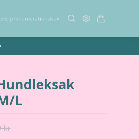
gens prenumerationsbox
Hundleksak
M/L
 kr