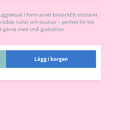
gleksak i form av ett bildäckEtt slitstarkt
åde rullar och studsar – perfekt för lek
det gärna med små godisbitar
Lägg i korgen