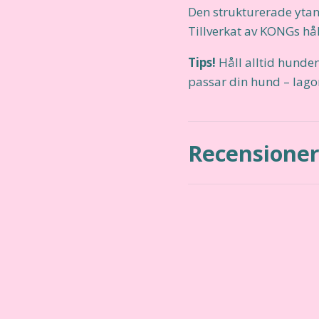
Den strukturerade ytan
Tillverkat av KONGs hå
Tips!
Håll alltid hunden
passar din hund – lagom
Recensione