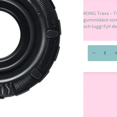
KONG Traxx – Tug
gummidäck som b
och tugg! Fyll 