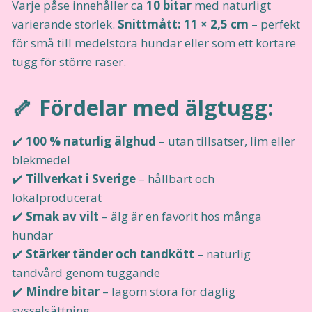
Varje påse innehåller ca
10 bitar
med naturligt
varierande storlek.
Snittmått: 11 × 2,5 cm
– perfekt
för små till medelstora hundar eller som ett kortare
tugg för större raser.
🦴 Fördelar med älgtugg:
✔️
100 % naturlig älghud
– utan tillsatser, lim eller
blekmedel
✔️
Tillverkat i Sverige
– hållbart och
lokalproducerat
✔️
Smak av vilt
– älg är en favorit hos många
hundar
✔️
Stärker tänder och tandkött
– naturlig
tandvård genom tuggande
✔️
Mindre bitar
– lagom stora för daglig
sysselsättning