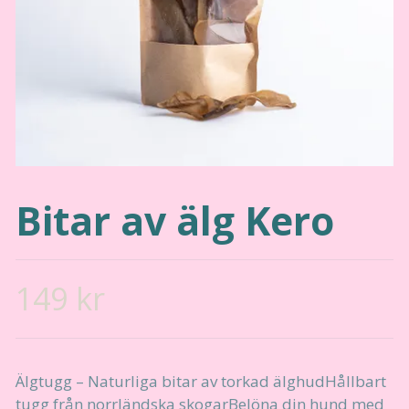
Bitar av älg Kero
149 kr
Älgtugg – Naturliga bitar av torkad älghudHållbart
tugg från norrländska skogarBelöna din hund med