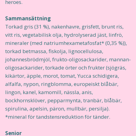
heroes.
Sammansättning
Torkad gris (31 %), nakenhavre, grisfett, brunt ris,
vitt ris, vegetabilisk olja, hydrolyserad jäst, linfrö,
mineraler (med natriumhexametafosfat* (0,35 %)),
torkad betmassa, fiskolja, lignocellulosa,
johannesbrödmjöl, frukto-oligosackarider, mannan-
oligosackarider, torkade örter och frukter (sjögräs,
kikärtor, äpple, morot, tomat, Yucca schidigera,
alfalfa, nypon, ringblomma, europeiskt blåbär,
lingon, kanel, kamomill, nässla, anis,
bockhornsklöver, pepparmynta, tranbär, blåbär,
spirulina, apelsin, päron, mullbär, persilja).
*mineral för tandstensreduktion för tänder.
Senior