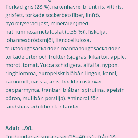
Torkad gris (28 %), nakenhavre, brunt ris, vitt ris,
grisfett, torkade sockerbetsfiber, linfrö,
hydrolyserad jäst, mineraler (med
natriumhexametafosfat (0,35 %)), fiskolja,
johannesbrödsmjöl, lignocellulosa,
fruktooligosackarider, mannanoligosackarider,
torkade örter och frukter (sjögräs, kikärtor, äpple,
morot, tomat, Yucca schidigera, alfalfa, nypon,
ringblomma, europeiskt blåbär, lingon, kanel,
kamomill, nässla, anis, bockhornsklöver,
pepparmynta, tranbär, blåbär, spirulina, apelsin,
päron, mullbär, persilja). *mineral för
tandstensreduktion för tänder.
Adult L/XL
För hundar av stora raser (25–40 kg) - från 18