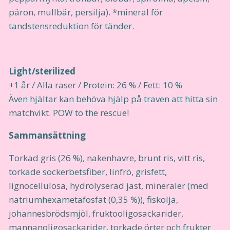
päron, mullbär, persilja). *mineral för
tandstensreduktion för tänder.
Light/sterilized
+1 år / Alla raser / Protein: 26 % / Fett: 10 %
Även hjältar kan behöva hjälp på traven att hitta sin
matchvikt. POW to the rescue!
Sammansättning
Torkad gris (26 %), nakenhavre, brunt ris, vitt ris,
torkade sockerbetsfiber, linfrö, grisfett,
lignocellulosa, hydrolyserad jäst, mineraler (med
natriumhexametafosfat (0,35 %)), fiskolja,
johannesbrödsmjöl, fruktooligosackarider,
mannanoligosackarider, torkade örter och frukter