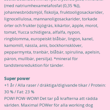
(med natriumhexametafosfat (0,35 %)),
johannesbrödsmjöl, fiskolja, fruktooligosackarider,
lignocellulosa, mannanoligosackarider, torkade
örter och frukter (sjögräs, kikärtor, äpple, morot,
tomat, Yucca schidigera, alfalfa, nypon,
ringblomma, europeiskt blåbär, lingon, kanel,
kamomill, nässla, anis, bockhornsklöver,
pepparmynta, tranbär, blåbär, spirulina, apelsin,
päron, mullbär, persilja). *mineral för
tandstensreduktion för tänder.
Super power
+1 år / Alla raser / dräktiga/digivande tikar / Protein:
30 % / Fat: 23 %
POW! POW-WOW! Det tar på krafterna att rädda
världen. Maximal POWer för alla working dog