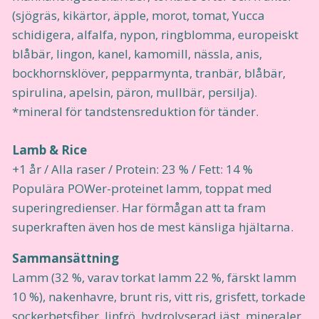
(sjögräs, kikärtor, äpple, morot, tomat, Yucca
schidigera, alfalfa, nypon, ringblomma, europeiskt
blåbär, lingon, kanel, kamomill, nässla, anis,
bockhornsklöver, pepparmynta, tranbär, blåbär,
spirulina, apelsin, päron, mullbär, persilja).
*mineral för tandstensreduktion för tänder.
Lamb & Rice
+1 år / Alla raser / Protein: 23 % / Fett: 14 %
Populära POWer-proteinet lamm, toppat med
superingredienser. Har förmågan att ta fram
superkraften även hos de mest känsliga hjältarna.
Sammansättning
Lamm (32 %, varav torkat lamm 22 %, färskt lamm
10 %), nakenhavre, brunt ris, vitt ris, grisfett, torkade
sockerbetsfiber, linfrö, hydrolyserad jäst, mineraler