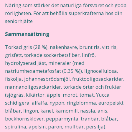
Näring som stärker det naturliga försvaret och goda
rörligheten. För att behålla superkrafterna hos din
seniorhjälte
Sammansättning
Torkad gris (28 %), nakenhavre, brunt ris, vitt ris,
grisfett, torkade sockerbetsfiber, linfrö,
hydrolyserad jäst, mineraler (med
natriumhexametafosfat (0,35 %)), lignocellulosa,
fiskolja, johannesbrödsmjöl, fruktooligosackarider,
mannanoligosackarider, torkade örter och frukter
(sjögräs, kikärtor, äpple, morot, tomat, Yucca
schidigera, alfalfa, nypon, ringblomma, europeiskt
blåbär, lingon, kanel, kamomill, nässla, anis,
bockhornsklöver, pepparmynta, tranbär, blåbär,
spirulina, apelsin, päron, mullbär, persilja).