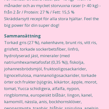
månader och av mycket storvuxna raser (> 40 kg) -
från 2 år / Protein: 27 % / Fett: 15,5 %
Skräddarsytt recept för alla stora hjältar. Feel the
big power för din super dog!
Sammansättning
Torkad gris (27 %), nakenhavre, brunt ris, vitt ris,
grisfett, torkade sockerbetsfiber, linfrö,
hydrolyserad jäst, mineraler (med
natriumhexametafosfat (0,35 %)), fiskolja,
johannesbrödsmjöl, fruktooligosackarider,
lignocellulosa, mannanoligosackarider, torkade
örter och frukter (sjögräs, kikärtor, äpple, morot,
tomat, Yucca schidigera, alfalfa, nypon,
ringblomma, europeiskt blåbär, lingon, kanel,
kamomill, nässla, anis, bockhornsklöver,
pepparmynta, tranbär, blåbär, spirulina, apelsin,