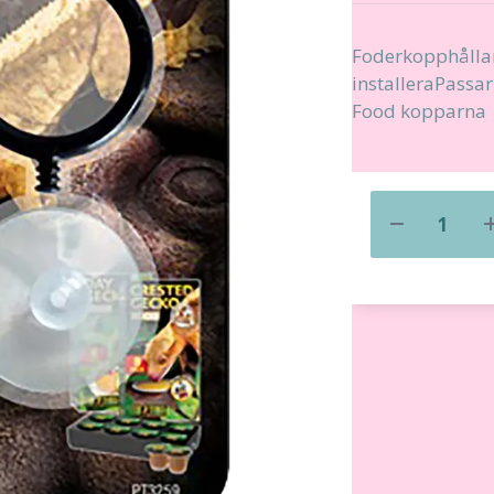
Foderkopphållar
installeraPassa
Food kopparna