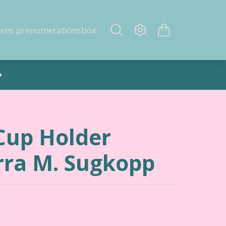
gens prenumerationsbox
Cup Holder
rra M. Sugkopp
r