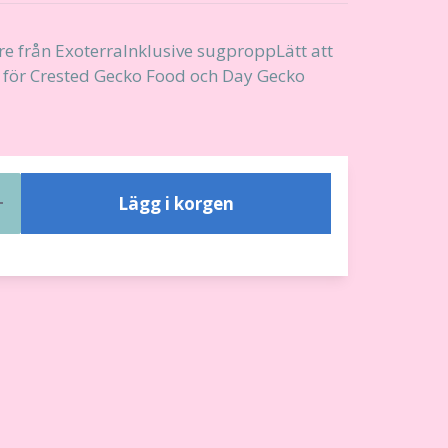
e från ExoterraInklusive sugproppLätt att
r för Crested Gecko Food och Day Gecko
Lägg i korgen