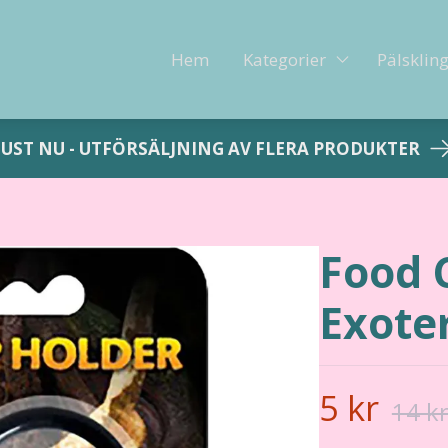
Hem
Kategorier
Pälsklin
JUST NU - UTFÖRSÄLJNING AV FLERA PRODUKTER
Food 
Exote
5 kr
14 k