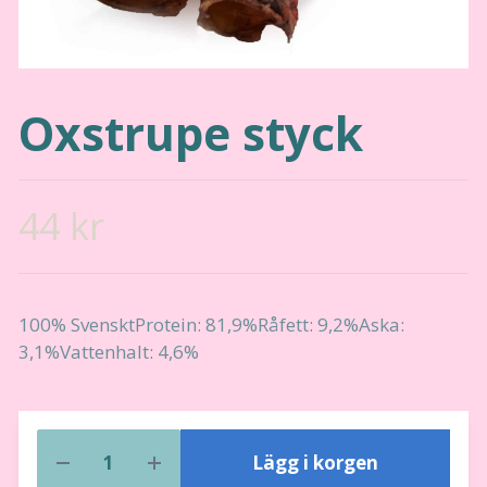
Oxstrupe styck
44 kr
100% SvensktProtein: 81,9%Råfett: 9,2%Aska:
3,1%Vattenhalt: 4,6%
Lägg i korgen