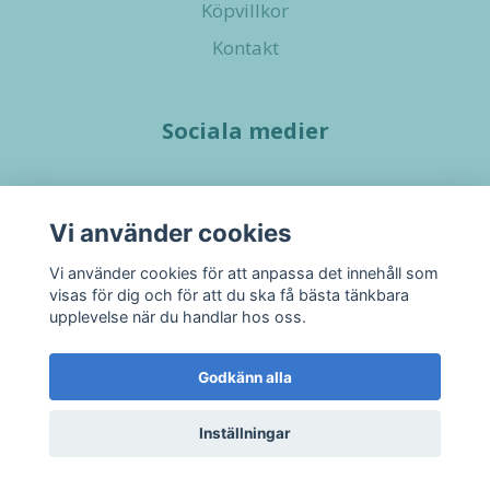
Köpvillkor
Kontakt
Sociala medier
Vi använder cookies
Vi använder cookies för att anpassa det innehåll som
visas för dig och för att du ska få bästa tänkbara
upplevelse när du handlar hos oss.
Godkänn alla
Inställningar
© 2026 Little Pupshop
–
Powered by Quickbutik