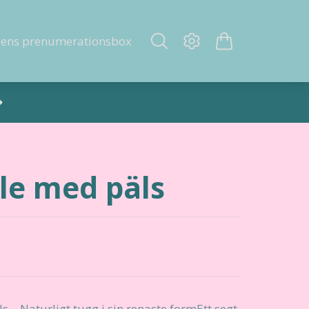
gens prenumerationsbox
e med päls
– Naturligt tugg i sin renaste formEtt segt