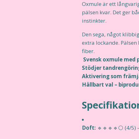
Oxmule är ett långvari
pälsen kvar. Det ger b
instinkter.
Den sega, något klibbi
extra lockande. Pälsen
fiber.
Svensk oxmule med p
Stödjer tandrengöri
Aktivering som främ
Hållbart val – biprod
Specifikatio
Doft:
🔹🔹🔹🔹⚪ (4/5) –