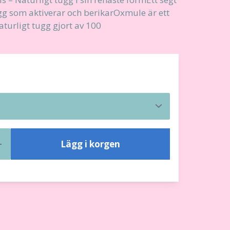
gg som aktiverar och berikarOxmule är ett
aturligt tugg gjort av 100
Lägg i korgen