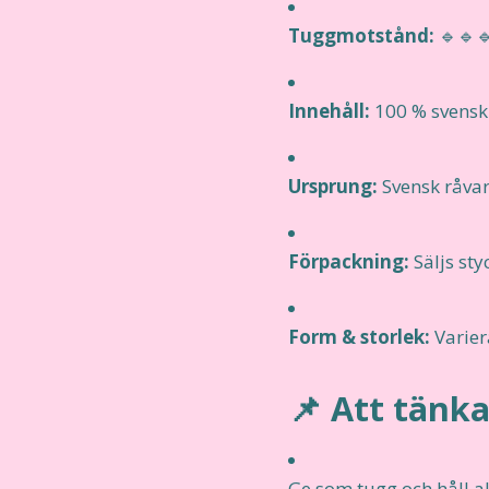
Tuggmotstånd:
🔹🔹
Innehåll:
100 % svensk
Ursprung:
Svensk råvara
Förpackning:
Säljs sty
Form & storlek:
Varier
📌 Att tänka
Ge som tugg och håll a