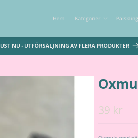
Hem
Kategorier
Pälsklin
JUST NU - UTFÖRSÄLJNING AV FLERA PRODUKTER
Oxmul
39 kr
Oxmule med päls 