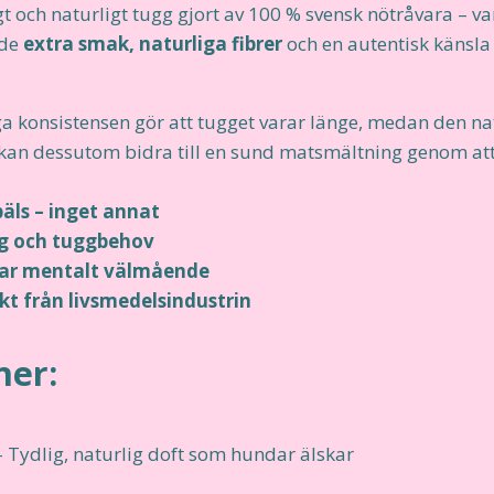
gt och naturligt tugg gjort av 100 % svensk nötråvara – 
åde
extra smak, naturliga fibrer
och en autentisk känsla
ga konsistensen gör att tugget varar länge, medan den na
 kan dessutom bidra till en sund matsmältning genom at
äls – inget annat
ng och tuggbehov
jar mentalt välmående
ukt från livsmedelsindustrin
ner:
 Tydlig, naturlig doft som hundar älskar