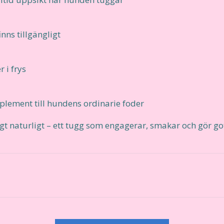
finns tillgängligt
r i frys
lement till hundens ordinarie foder
gt naturligt – ett tugg som engagerar, smakar och gör got
r