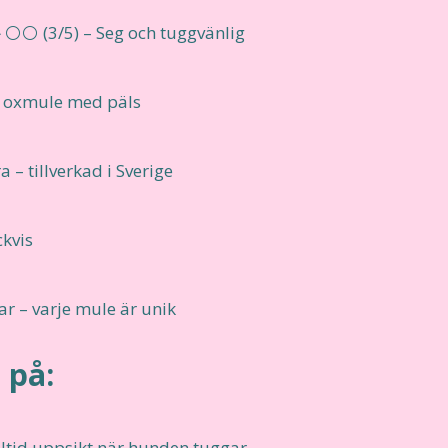
⚪⚪ (3/5) – Seg och tuggvänlig
 oxmule med päls
 – tillverkad i Sverige
ckvis
ar – varje mule är unik
 på:
lltid uppsikt när hunden tuggar