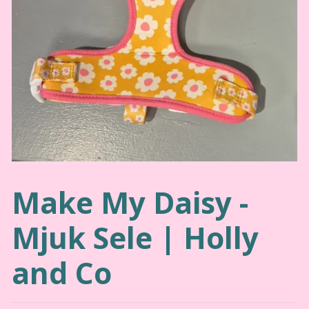
Make My Daisy -
Mjuk Sele | Holly
and Co