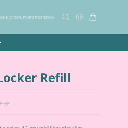
gens prenumerationsbox
Locker Refill
 kr
Littlelocker. 4,5 meter hållbar plastfilm