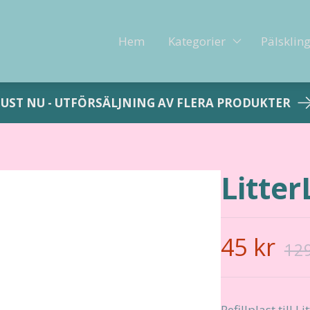
Hem
Kategorier
Pälsklin
JUST NU - UTFÖRSÄLJNING AV FLERA PRODUKTER
Litter
45 kr
129
Refillplast till 