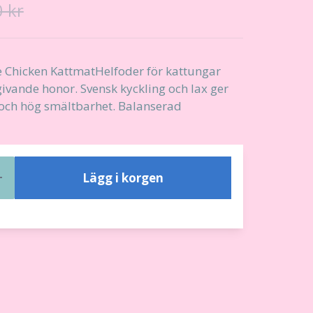
 kr
ee Chicken KattmatHelfoder för kattungar
ivande honor. Svensk kyckling och lax ger
och hög smältbarhet. Balanserad
Lägg i korgen