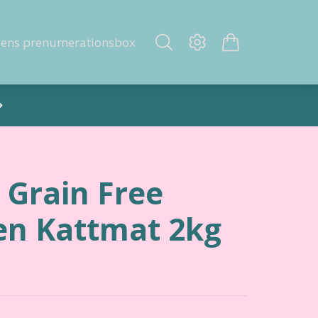
gens prenumerationsbox
 Grain Free
en Kattmat 2kg
a