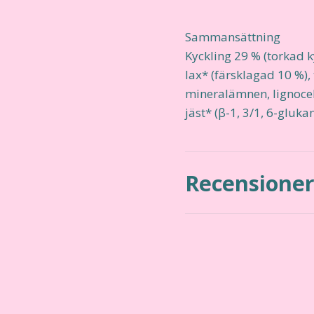
Sammansättning
Kyckling 29 % (torkad k
lax* (färsklagad 10 %), 
mineralämnen, lignocel
jäst* (β-1, 3/1, 6-gluka
Recensione