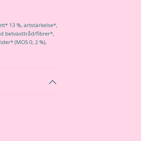
tt* 13 %, ärtstärkelse*,
ad betväxttråd/fibrer*,
ider* (MOS 0, 2 %),