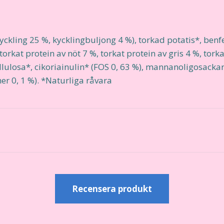
yckling 25 %, kycklingbuljong 4 %), torkad potatis*, benfe
torkat protein av nöt 7 %, torkat protein av gris 4 %, tork
lulosa*, cikoriainulin* (FOS 0, 63 %), mannanoligosackar
ner 0, 1 %). *Naturliga råvara
r
Recensera produkt