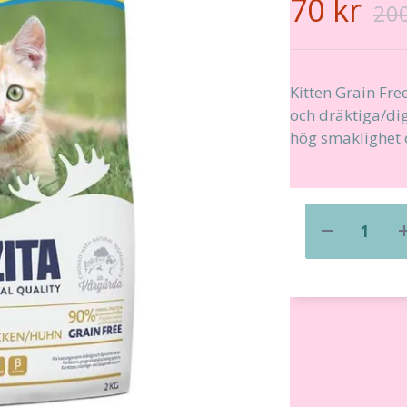
70 kr
200
Kitten Grain Fr
och dräktiga/dig
hög smaklighet 