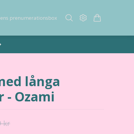
gens prenumerationsbox
ed långa
r - Ozami
 kr