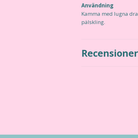
Användning
Kamma med lugna drag i
pälskling.
Recensione