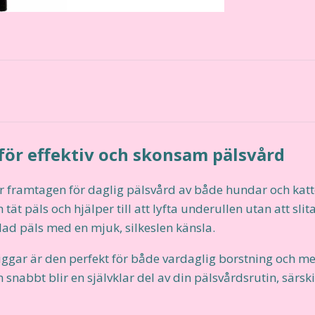
för effektiv och skonsam pälsvård
 framtagen för daglig pälsvård av både hundar och katte
h tät päls och hjälper till att lyfta underullen utan att sli
dad päls med en mjuk, silkeslen känsla.
piggar är den perfekt för både vardaglig borstning och m
m snabbt blir en självklar del av din pälsvårdsrutin, särsk