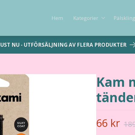
Hem
Kategorier
Pälsklin
JUST NU - UTFÖRSÄLJNING AV FLERA PRODUKTER
Kam m
tände
66 kr
189