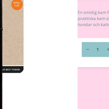
En smidig kam f
praktiska kam ä
hundar och katte