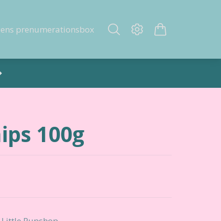
gens prenumerationsbox
ips 100g
 Little Pupshop