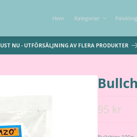
Hem
Kategorier
Pälsklin
JUST NU - UTFÖRSÄLJNING AV FLERA PRODUKTER
Bullch
95 kr
Bullchips 100g -