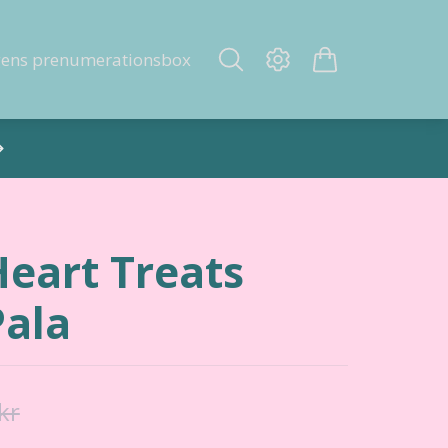
gens prenumerationsbox
Heart Treats
Pala
kr