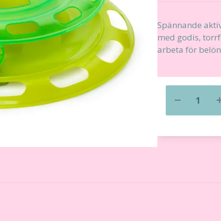
Spännande aktive
med godis, torrf
arbeta för belö