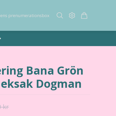
gens prenumerationsbox
ering Bana Grön
tleksak Dogman
 kr