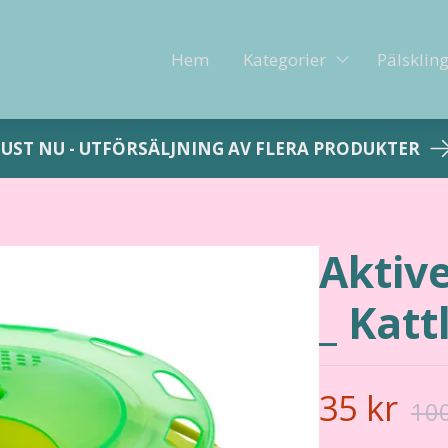
Hem
Kategorier
Pälsklin
JUST NU - UTFÖRSÄLJNING AV FLERA PRODUKTER
Aktiv
_ Kat
35 kr
100