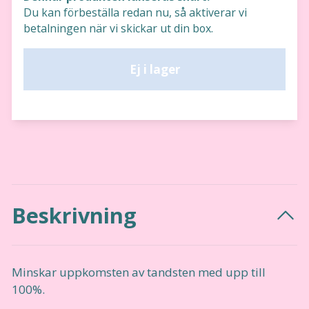
Du kan förbeställa redan nu, så aktiverar vi
betalningen när vi skickar ut din box.
Ej i lager
Beskrivning
Minskar uppkomsten av tandsten med upp till
100%.