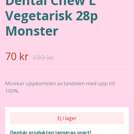
Dental Chew L
Vegetarisk 28p
Monster
70 kr
199 kr
Minskar uppkomsten av tandsten med upp till
100%.
Ej i lager
Denhär produkten lanseras snart!